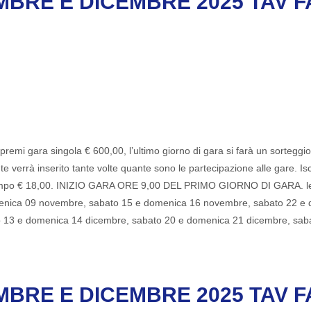
RE E DICEMBRE 2025 TAV FA
remi gara singola € 600,00, l’ultimo giorno di gara si farà un sorteggio 
ante verrà inserito tante volte quante sono le partecipazione alle gare. I
zio campo € 18,00. INIZIO GARA ORE 9,00 DEL PRIMO GIORNO DI GARA. le
enica 09 novembre, sabato 15 e domenica 16 novembre, sabato 22 e
o 13 e domenica 14 dicembre, sabato 20 e domenica 21 dicembre, sa
RE E DICEMBRE 2025 TAV FA