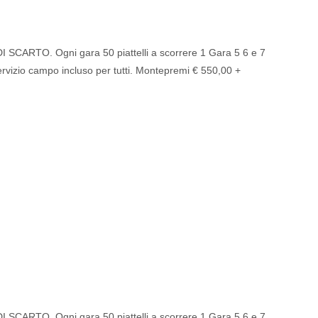
O. Ogni gara 50 piattelli a scorrere 1 Gara 5 6 e 7
vizio campo incluso per tutti. Montepremi € 550,00 +
O. Ogni gara 50 piattelli a scorrere 1 Gara 5 6 e 7