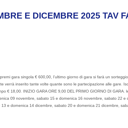
RE E DICEMBRE 2025 TAV FA
remi gara singola € 600,00, l’ultimo giorno di gara si farà un sorteggio 
ante verrà inserito tante volte quante sono le partecipazione alle gare. I
zio campo € 18,00. INIZIO GARA ORE 9,00 DEL PRIMO GIORNO DI GARA. le
enica 09 novembre, sabato 15 e domenica 16 novembre, sabato 22 e
o 13 e domenica 14 dicembre, sabato 20 e domenica 21 dicembre, sa